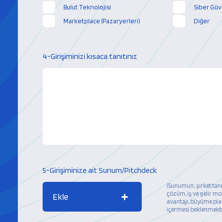
Bulut Teknolojisi
Siber Güv
Marketplace (Pazaryerleri)
Diğer
4-Girişiminizi kısaca tanıtınız
5-Girişiminize ait Sunum/Pitchdeck
(Sunumun; şirket tan
çözüm, iş ve gelir mo
Ekle
avantajı, büyüme plan
içermesi beklenmekt