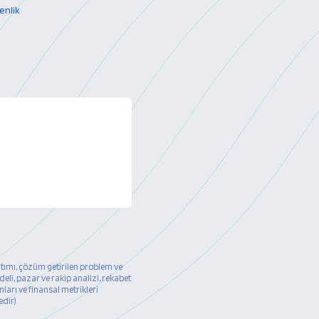
enlik
ıtımı, çözüm getirilen problem ve
deli, pazar ve rakip analizi, rekabet
ları ve finansal metrikleri
edir)