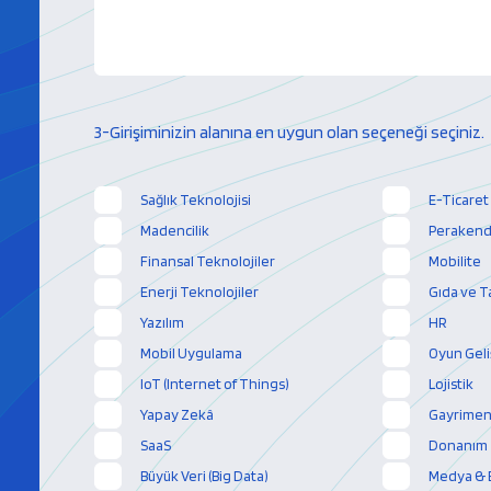
3-Girişiminizin alanına en uygun olan seçeneği seçiniz.
Sağlık Teknolojisi
E-Ticaret
Madencilik
Perakende
Finansal Teknolojiler
Mobilite
Enerji Teknolojiler
Gıda ve T
Yazılım
HR
Mobil Uygulama
Oyun Geli
IoT (Internet of Things)
Lojistik
Yapay Zekâ
Gayrimenk
SaaS
Donanım
Büyük Veri (Big Data)
Medya & 